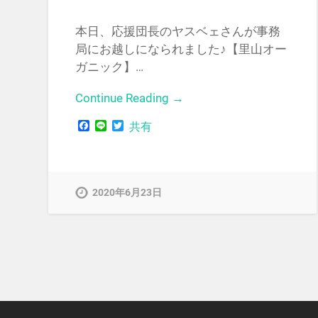
本日、応援団長のヤスベェさんが事務
局にお越しになられました♪【里山オー
ガニック】…
Continue Reading →
Facebook
Line
Twitter
共有
2020年6月23日