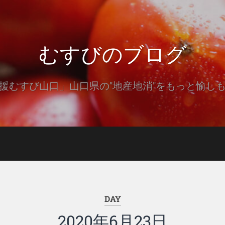
むすびのブログ
援むすび山口」山口県の"地産地消"をもっと愉し
DAY
2020年6月23日