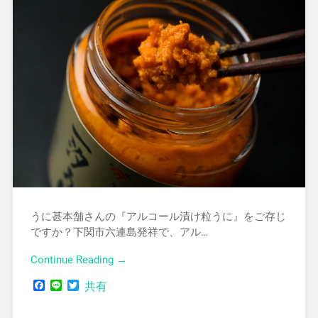
うに甚本舗さんの『アルコール漬け粒うに』をご存じ
ですか？下関市六連島発祥で、アル…
Continue Reading →
Facebook
Line
Twitter
共有