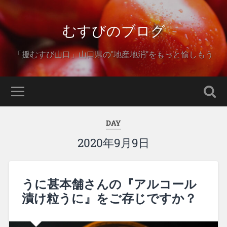
むすびのブログ
「援むすび山口」山口県の"地産地消"をもっと愉しもう
DAY
2020年9月9日
うに甚本舗さんの『アルコール
漬け粒うに』をご存じですか？