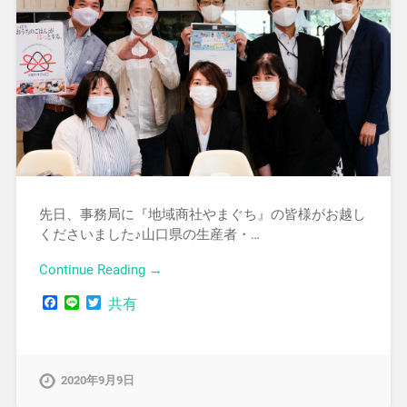
先日、事務局に『地域商社やまぐち』の皆様がお越し
くださいました♪山口県の生産者・…
Continue Reading →
Facebook
Line
Twitter
共有
2020年9月9日