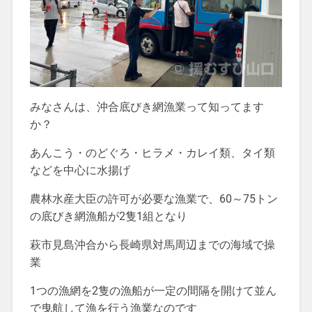
みなさんは、沖合底びき網漁業って知ってます
か？
あんこう・のどぐろ・ヒラメ・カレイ類、タイ類
などを中心に水揚げ
農林水産大臣の許可が必要な漁業で、60～75トン
の底びき網漁船が2隻1組となり
萩市見島沖合から長崎県対馬周辺までの海域で操
業
1つの漁網を2隻の漁船が一定の間隔を開けて並ん
で曳航して漁を行う漁業なのです