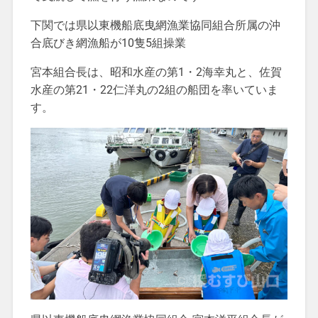
下関では県以東機船底曳網漁業協同組合所属の沖
合底びき網漁船が10隻5組操業
宮本組合長は、昭和水産の第1・2海幸丸と、佐賀
水産の第21・22仁洋丸の2組の船団を率いていま
す。