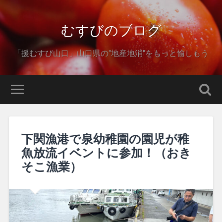
むすびのブログ
「援むすび山口」山口県の"地産地消"をもっと愉しもう
下関漁港で泉幼稚園の園児が稚
魚放流イベントに参加！（おき
そこ漁業）