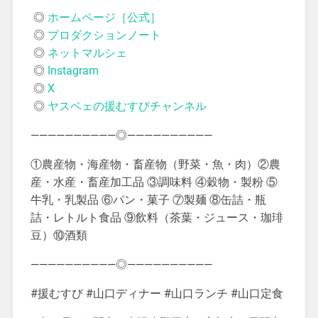
◎
ホームページ［公式］
◎
プロダクションノート
◎
ネットマルシェ
◎
Instagram
◎
X
◎
ヤスベェの援むすびチャンネル
——————————◎——————————
①農産物・海産物・畜産物（野菜・魚・肉）②農
産・水産・畜産加工品 ③調味料 ④穀物・製粉 ⑤
牛乳・乳製品 ⑥パン・菓子 ⑦製麺 ⑧缶詰・瓶
詰・レトルト食品 ⑨飲料（茶葉・ジュース・珈琲
豆）⑩酒類
——————————◎——————————
#援むすび #山口ディナー #山口ランチ #山口定食