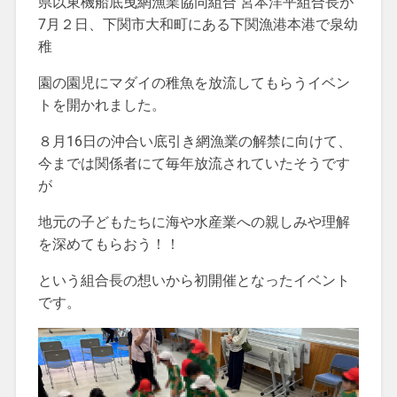
県以東機船底曳網漁業協同組合 宮本洋平組合長が
7月２日、下関市大和町にある下関漁港本港で泉幼
稚
園の園児にマダイの稚魚を放流してもらうイベン
トを開かれました。
８月16日の沖合い底引き網漁業の解禁に向けて、
今までは関係者にて毎年放流されていたそうです
が
地元の子どもたちに海や水産業への親しみや理解
を深めてもらおう！！
という組合長の想いから初開催となったイベント
です。