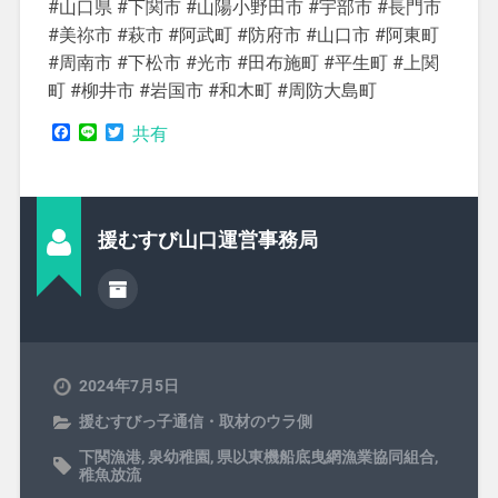
#山口県 #下関市 #山陽小野田市 #宇部市 #長門市
#美祢市 #萩市 #阿武町 #防府市 #山口市 #阿東町
#周南市 #下松市 #光市 #田布施町 #平生町 #上関
町 #柳井市 #岩国市 #和木町 #周防大島町
Facebook
Line
Twitter
共有
援むすび山口運営事務局
2024年7月5日
援むすびっ子通信・取材のウラ側
下関漁港
,
泉幼稚園
,
県以東機船底曳網漁業協同組合
,
稚魚放流