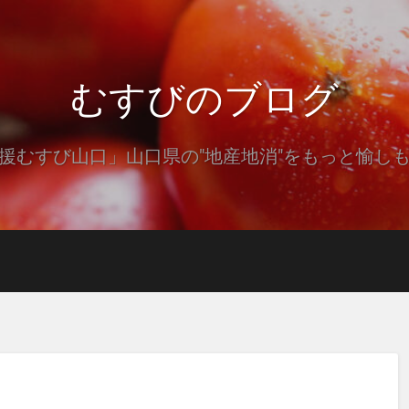
むすびのブログ
援むすび山口」山口県の"地産地消"をもっと愉し