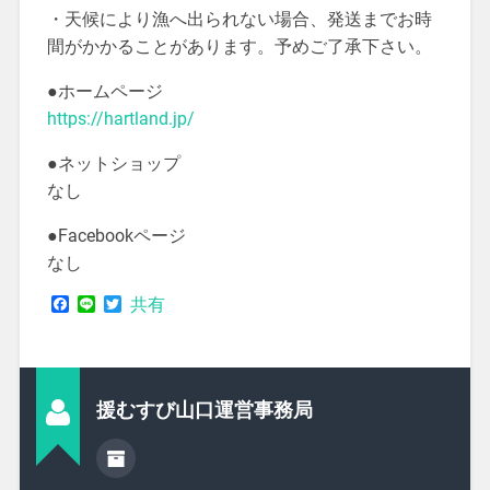
・天候により漁へ出られない場合、発送までお時
間がかかることがあります。予めご了承下さい。
●ホームページ
https://hartland.jp/
●ネットショップ
なし
●Facebookページ
なし
Facebook
Line
Twitter
共有
援むすび山口運営事務局