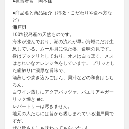
●担当者名 岡本様
●商品名と商品紹介（特徴・こだわりや食べ方な
ど）
瀬戸貝
100%祝島産の天然ものです。
海水が澄んでおり、潮の流れが早い海域にだけ生
息している、ムール貝に似た姿、食味の貝です。
身はプックリとしており、オスは白っぽく、メス
はきれいなオレンジ色をしています。 プリッとし
た歯触りに濃厚な旨味で、
酒蒸しや炊き込みごはん、貝汁などの和食はもち
ろん、
白ワイン蒸しにアクアパッツァ、パエリアやガー
リック焼き etc.
レパートリーは尽きません。
地元の人たちには昔から親しまれている瀬戸貝で
すが、
ぜひ皆さんにも味わってもらいたい!