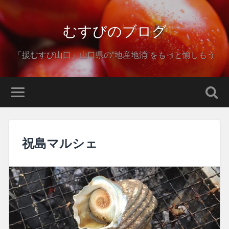
むすびのブログ
「援むすび山口」山口県の"地産地消"をもっと愉しもう
祝島マルシェ