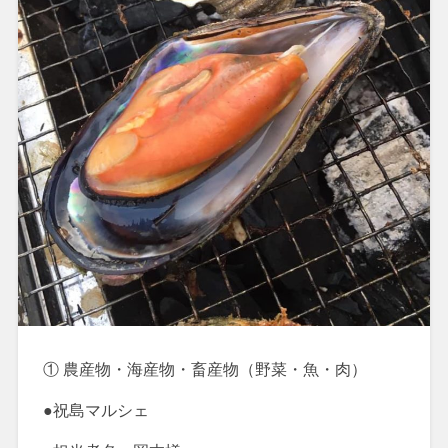
① 農産物・海産物・畜産物（野菜・魚・肉）
●祝島マルシェ