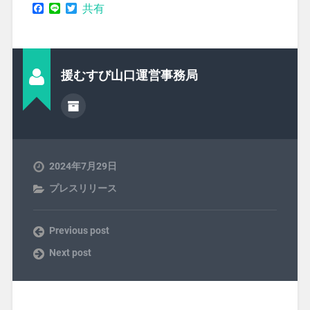
Facebook
Line
Twitter
共有
援むすび山口運営事務局
2024年7月29日
プレスリリース
Previous post
Next post