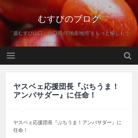
むすびのブログ
「援むすび山口」山口県の"地産地消"をもっと愉しもう
ヤスベェ応援団長『ぶちうま！
アンバサダー』に任命！
ヤスベェ応援団長『ぶちうま！アンバサダー』に
任命！