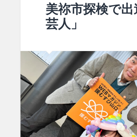
美祢市探検で出
芸人」