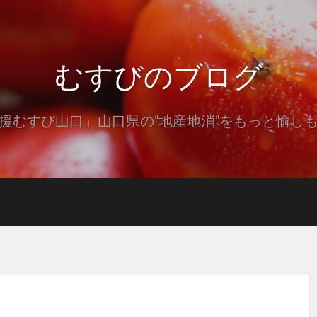
むすびのブログ
援むすび山口」山口県の"地産地消"をもっと愉し