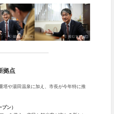
新拠点
五重塔や湯田温泉に加え、市長が今年特に推
。
ープン）