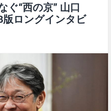
ぐ“西の京” 山口
EB版ロングインタビ