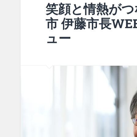
笑顔と情熱がつな
市 伊藤市長W
ュー