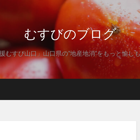
むすびのブログ
援むすび山口」山口県の"地産地消"をもっと愉し