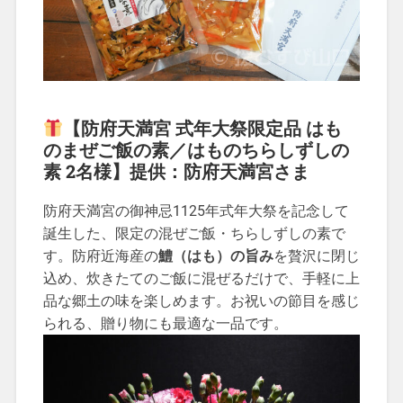
【防府天満宮 式年大祭限定品 はも
のまぜご飯の素／はものちらしずしの
素 2名様】提供：防府天満宮さま
防府天満宮の御神忌1125年式年大祭を記念して
誕生した、限定の混ぜご飯・ちらしずしの素で
す。防府近海産の
鱧（はも）の旨み
を贅沢に閉じ
込め、炊きたてのご飯に混ぜるだけで、手軽に上
品な郷土の味を楽しめます。お祝いの節目を感じ
られる、贈り物にも最適な一品です。