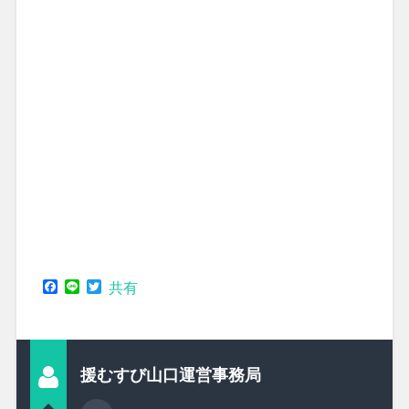
Facebook
Line
Twitter
共有
援むすび山口運営事務局