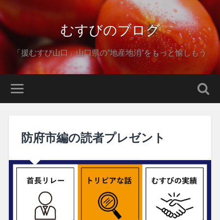
むすびのブログ
「援むすび山口」山口県の"地産地消"をもっと愉しもう
防府市編の読者プレゼント