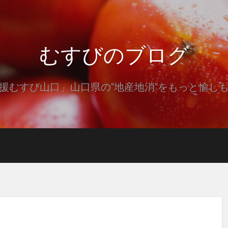
むすびのブログ
援むすび山口」山口県の"地産地消"をもっと愉し