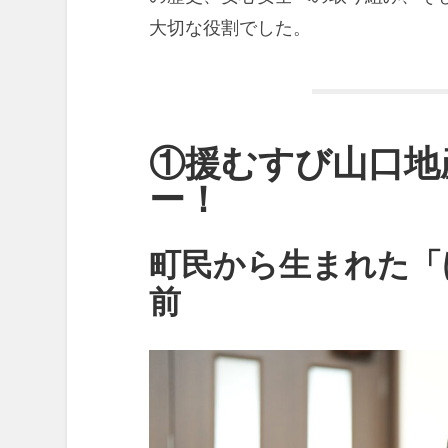
大切な役割でした。
①援むすび山口地
ー！
町民から生まれた「
前